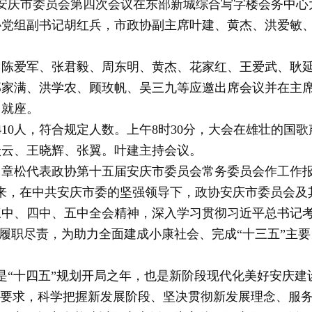
届安庆市委员会第四次会议在东部新城综合写字楼会务中心
协党组副书记胡红兵，市政协副主席叶建、黄杰、洪爱敏
、陈爱军、张君毅、周东明、黄杰、花家红、王爱武、耿
郭家满、洪学农、顾玫帆、吴三九等应邀出席会议并在主
台就座。
410人，符合规定人数。上午8时30分，大会在雄壮的
跃云、王晓辉、张翼。叶建主持会议。
章松代表政协第十五届安庆市委员会常务委员会作工作报告
来，在中共安庆市委的坚强领导下，政协安庆市委员会及
中、四中、五中全会精神，深入学习贯彻习近平总书记考
倾心履职尽责，为助力全面建成小康社会、完成“十三五”主
年，是“十四五”规划开局之年，也是新阶段现代化美好安
标要求，科学把握新发展阶段、坚决贯彻新发展理念、服